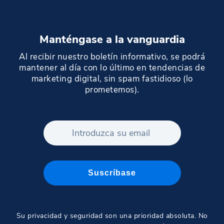
metadatos Schema y tecnologías personalizadas
para distintas industrias, incluyendo la
hotelería, restaurantera, el sector salud,
Manténgase a la vanguardia
servicios financieros, empresas en el giro
tecnológico, y muchas más. Al utilizar nuestro
Al recibir nuestro boletín informativo, se podrá
CMS, nuestros clientes han reportado un
mantener al día con lo último en tendencias de
incremento del 100% en su velocidad de
marketing digital, sin spam fastidioso (lo
descarga, y un incremento del 30% tanto en
prometemos).
ventas como en generación de leads.
Su privacidad y seguridad son una prioridad absoluta. No