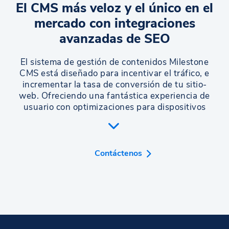
El CMS más veloz y el único en el
mercado con integraciones
avanzadas de SEO
El sistema de gestión de contenidos Milestone
CMS está diseñado para incentivar el tráfico, e
incrementar la tasa de conversión de tu sitio-
web. Ofreciendo una fantástica experiencia de
usuario con optimizaciones para dispositivos
móvil, el sistema se asegura de que toda página
esté etiquetada de forma correcta para que
puedan ser accedidas por búsquedas
universales.
Contáctenos
Implementado en más de 10,000 sitios-web de
variadas industrias, y con más de 26 millones de
páginas visitadas al mes, Milestone CMS es el
sistema con la mejor velocidad de descarga en el
mercado. Cuenta con integraciones de