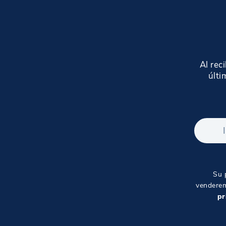
Al rec
últi
Su 
venderem
pr