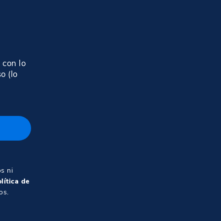
 con lo
o (lo
s ni
lítica de
os.