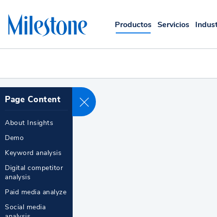
Skip to main content
Productos
Servicios
Indust
k
Page Content
About Insights
Demo
Keyword analysis
Digital competitor
analysis
Paid media analyze
Social media
analysis